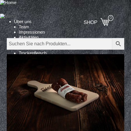
Über uns
SHOP
Team
Impressionen
Aktivitäten
Produktion
Produkte
Trockenfleisch
ohne Zusatzstoffe
Trockenwürste
Geschenke
Platten
Dienstleistungen
Kontakt
Shop