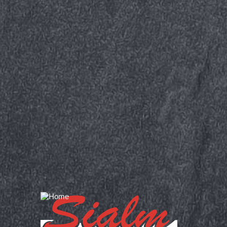
Über uns
Team
Impressionen
Aktivitäten
Produktion
Produkte
Trockenfleisch
ohne Zusatzstoffe
Trockenwürste
Geschenke
Platten
Dienstleistungen