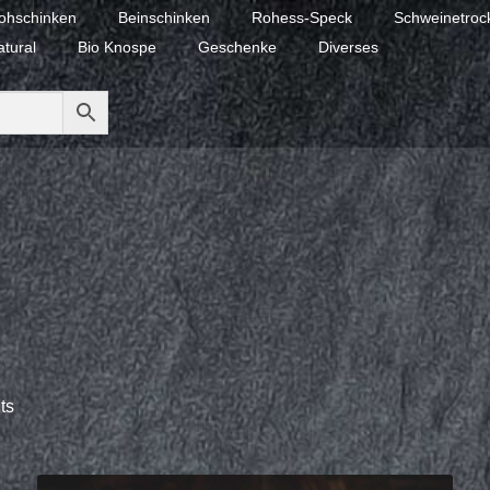
ohschinken
Beinschinken
Rohess-Speck
Schweinetrock
atural
Bio Knospe
Geschenke
Diverses
ts