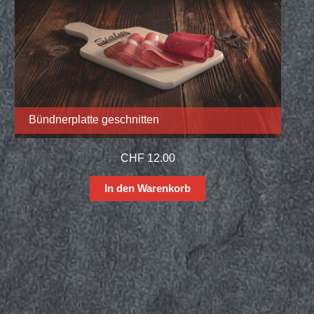
Bündnerplatte geschnitten
CHF
12.00
In den Warenkorb
Allergenfrei
Glutenfrei
Laktosefrei
Ohne Glutamat