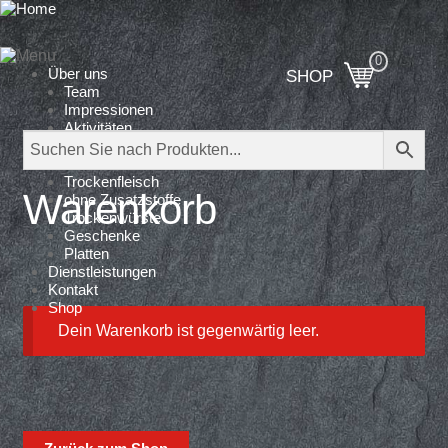
Über uns
SHOP
Team
Impressionen
Aktivitäten
Produktion
Produkte
Trockenfleisch
Warenkorb
ohne Zusatzstoffe
Trockenwürste
Geschenke
Platten
Dienstleistungen
Kontakt
Shop
Dein Warenkorb ist gegenwärtig leer.