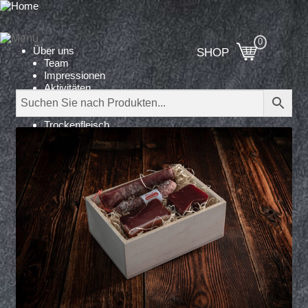
Über uns
SHOP
Team
Impressionen
Aktivitäten
Produktion
Produkte
Trockenfleisch
ohne Zusatzstoffe
Trockenwürste
Geschenke
Platten
Dienstleistungen
Kontakt
Shop