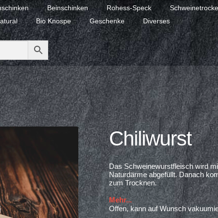
schinken
Beinschinken
Rohess-Speck
Schweinetrocke
atural
Bio Knospe
Geschenke
Diverses
Chiliwurst
Das Schweinewurstfleisch wird mi
Naturdärme abgefüllt. Danach komm
zum Trocknen.
Mehr...
Offen, kann auf Wunsch vakuumie