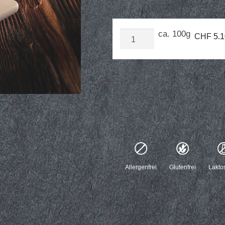
Chiliwurst
ca. 100g
CHF
5.1
Menge
Allergenfrei
Glutenfrei
Laktos