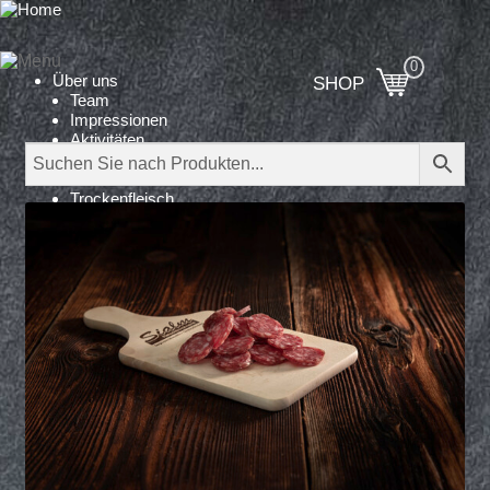
Über uns
SHOP
Team
Impressionen
Aktivitäten
Produktion
Produkte
Trockenfleisch
ohne Zusatzstoffe
Trockenwürste
Geschenke
Platten
Dienstleistungen
Kontakt
Shop