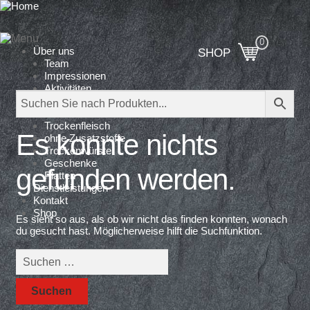
Über uns
SHOP
Team
Impressionen
Aktivitäten
Produktion
Produkte
Trockenfleisch
Es konnte nichts
ohne Zusatzstoffe
Trockenwürste
Geschenke
gefunden werden.
Platten
Dienstleistungen
Kontakt
Shop
Es sieht so aus, als ob wir nicht das finden konnten, wonach
du gesucht hast. Möglicherweise hilft die Suchfunktion.
Suchen
nach: